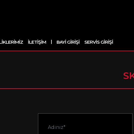
|
LIKLERIMIZ
İLETIŞIM
BAYI GIRIŞI
SERVIS GIRIŞI
SK