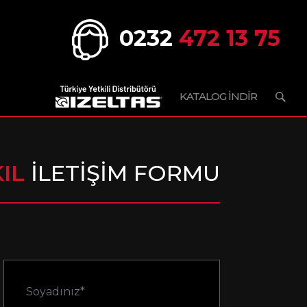
0232
472 13 75
KATALOG İNDİR
IL
İLETİŞİM FORMU