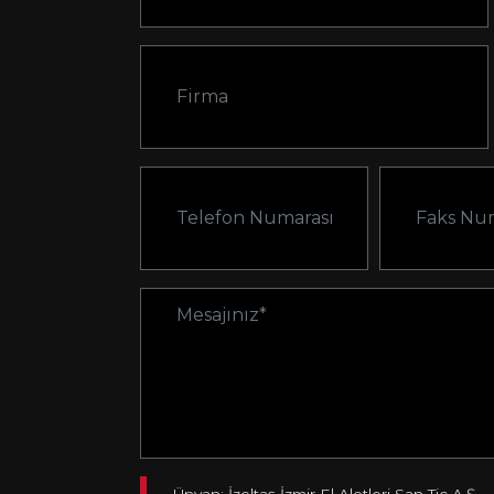
Ünvan: İzeltaş İzmir El Aletleri San Tic A.Ş