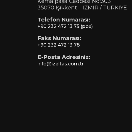
Kemalpaşa Caddesi No:303
35070 Işıkkent – İZMİR / TÜRKİYE
Telefon Numarası:
+90 232 472 13 75 (pbx)
Faks Numarası:
+90 232 472 13 78
E-Posta Adresiniz:
info@izeltas.com.tr