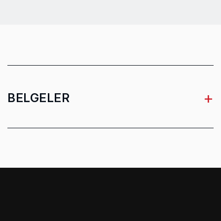
Fırçasız
Hayır
Değişken hız şalteri
Hayır
Ürün adı veya Kodu Arayın
Hayır
Ürün adı veya Kodu Arayın
Hayır
+
BELGELER