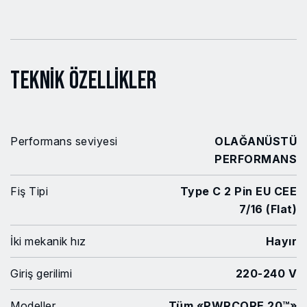
Teknik Özellikler
Performans seviyesi
OLAĞANÜSTÜ
PERFORMANS
Fiş Tipi
Type C 2 Pin EU CEE
7/16 (Flat)
İki mekanik hız
Hayır
Giriş gerilimi
220-240 V
Modeller
Tüm «PWRCORE 20™»