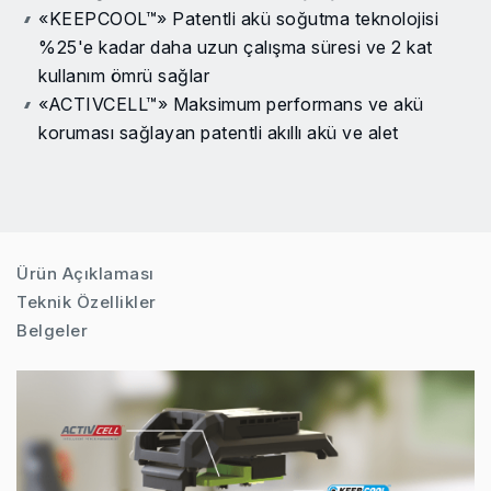
«KEEPCOOL™» Patentli akü soğutma teknolojisi
%25'e kadar daha uzun çalışma süresi ve 2 kat
kullanım ömrü sağlar
«ACTIVCELL™» Maksimum performans ve akü
koruması sağlayan patentli akıllı akü ve alet
etkileşimi
Patentli akü seviyesi göstergesi, akünün şarj
seviyesini rahatça anlaşılacak biçimde gösterir
Ürün Açıklaması
Teknik Özellikler
Belgeler