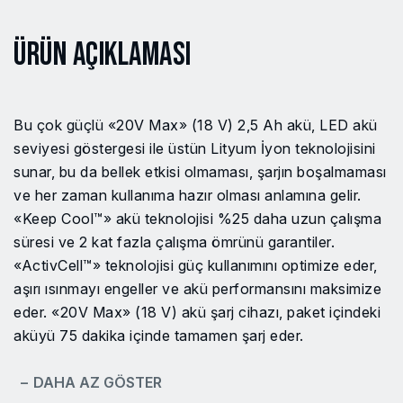
Ürün Açıklaması
Bu çok güçlü «20V Max» (18 V) 2,5 Ah akü, LED akü
seviyesi göstergesi ile üstün Lityum İyon teknolojisini
sunar, bu da bellek etkisi olmaması, şarjın boşalmaması
ve her zaman kullanıma hazır olması anlamına gelir.
«Keep Cool™» akü teknolojisi %25 daha uzun çalışma
süresi ve 2 kat fazla çalışma ömrünü garantiler.
«ActivCell™» teknolojisi güç kullanımını optimize eder,
aşırı ısınmayı engeller ve akü performansını maksimize
eder. «20V Max» (18 V) akü şarj cihazı, paket içindeki
aküyü 75 dakika içinde tamamen şarj eder.
− DAHA AZ GÖSTER