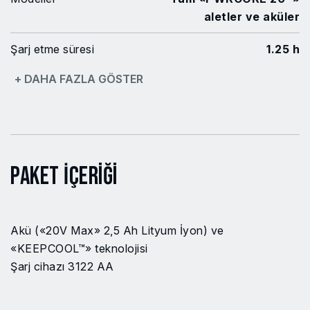
aletler ve aküler
Şarj etme süresi
1.25 h
+ DAHA FAZLA GÖSTER
Düğme pil
Lityum İyon
Akü kapasitesi
2.5 A·h
Gerilim
20 V Max
Paket İçeriği
Şarj akımı
2.4 A
EAN Kodu
8719643002297
Akü («20V Max» 2,5 Ah Lityum İyon) ve
Model no
BC1E3110AA
«KEEPCOOL™» teknolojisi
Şarj cihazı 3122 AA
Çıkış Voltajı (V)
22 В V
Güç platformu
PWRCORE20