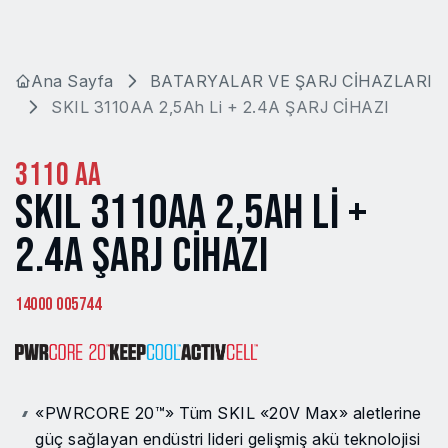
Ana Sayfa
BATARYALAR VE ŞARJ CİHAZLARI
SKIL 3110AA 2,5Ah Li + 2.4A ŞARJ CİHAZI
3110 AA
SKIL 3110AA 2,5AH LI +
2.4A ŞARJ CİHAZI
14000 005744
«PWRCORE 20™» Tüm SKIL «20V Max» aletlerine
güç sağlayan endüstri lideri gelişmiş akü teknolojisi