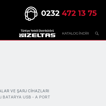
0232
472 13 75
KATALOG İNDİR
LAR VE ŞARJ CİHAZLARI
 Li BATARYA USB - A PORT