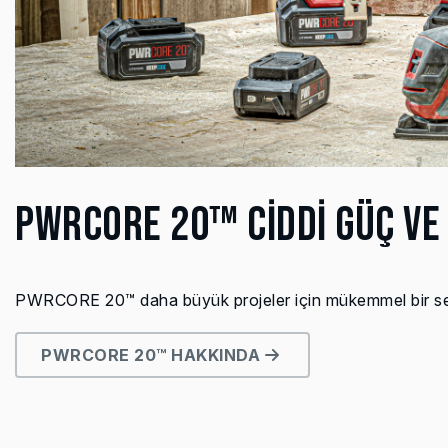
PWRCORE 20™ CİDDİ GÜÇ VE
PWRCORE 20™ daha büyük projeler için mükemmel bir seçim
PWRCORE 20™ HAKKINDA