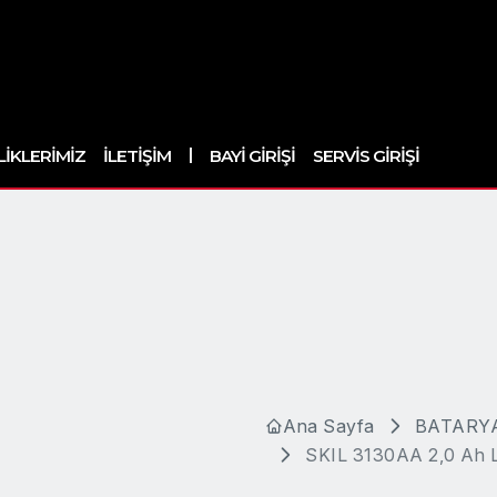
|
LIKLERIMIZ
İLETIŞIM
BAYI GIRIŞI
SERVIS GIRIŞI
Ana Sayfa
BATARYA
SKIL 3130AA 2,0 Ah