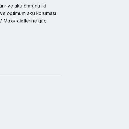
rır ve akü ömrünü iki
s ve optimum akü koruması
V Max» aletlerine güç