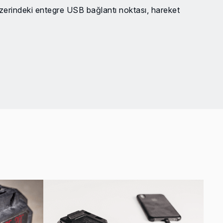
indeki entegre USB bağlantı noktası, hareket
rın şarj edilmesini sağlar
tergesi, akünün şarj seviyesini rahatça anlaşılabilecek