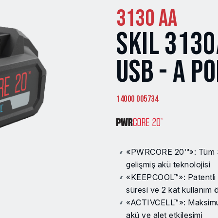
3130 AA
SKIL 3130
USB - A P
14000 005734
«PWRCORE 20™»: Tüm SKI
gelişmiş akü teknolojisi
«KEEPCOOL™»: Patentli 
süresi ve 2 kat kullanım 
«ACTIVCELL™»: Maksimum 
akü ve alet etkileşimi