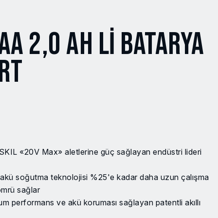
AA 2,0 AH LI BATARYA
ORT
L «20V Max» aletlerine güç sağlayan endüstri lideri
akü soğutma teknolojisi %25'e kadar daha uzun çalışma
ömrü sağlar
performans ve akü koruması sağlayan patentli akıllı