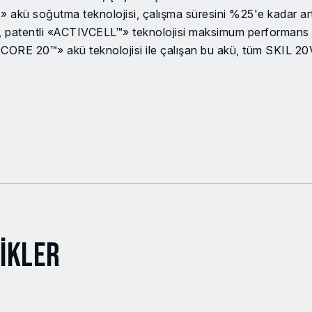
 akü soğutma teknolojisi, çalışma süresini %25'e kadar artı
an, patentli «ACTIVCELL™» teknolojisi maksimum performan
RCORE 20™» akü teknolojisi ile çalışan bu akü, tüm SKIL 20
ikler