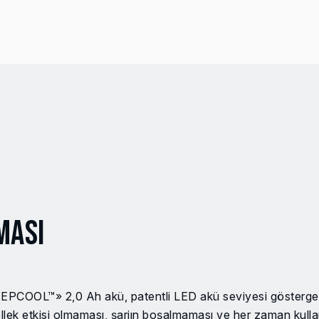
ması
PCOOL™» 2,0 Ah akü, patentli LED akü seviyesi göstergesi
bellek etkisi olmaması, şarjın boşalmaması ve her zaman kull