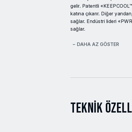
gelir. Patentli «KEEPCOOL™»
katına çıkarır. Diğer yand
sağlar. Endüstri lideri «PW
sağlar.
− DAHA AZ GÖSTER
Teknik Özell