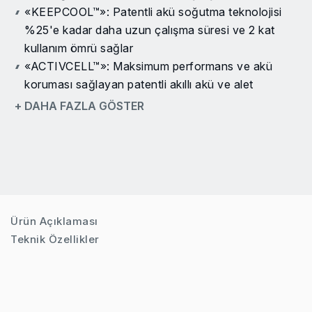
«KEEPCOOL™»: Patentli akü soğutma teknolojisi
%25'e kadar daha uzun çalışma süresi ve 2 kat
kullanım ömrü sağlar
«ACTIVCELL™»: Maksimum performans ve akü
koruması sağlayan patentli akıllı akü ve alet
etkileşimi
+ DAHA FAZLA GÖSTER
PWRASSIST™: Akü entegre 100W USB-C PD 3.0
portuna sahiptir
Entegre USB-C portu, akünün veya telefon, tablet
ve hatta dizüstü bilgisayar gibi mobil cihazların iki
yönlü hızlı şarjına olanak sağlar
Aküyü standart bir USB-C şarj cihazı ile şarj edin
Ürün Açıklaması
veya 100% uyumlu mevcut «PWRCORE 20™» şarj
Teknik Özellikler
cihazlarından birini kullanın
Yanıp sönen USB-C Ürün adı veya Kodu
Arayınlar, USB-C portunun şarj edip etmediğini
gösterir