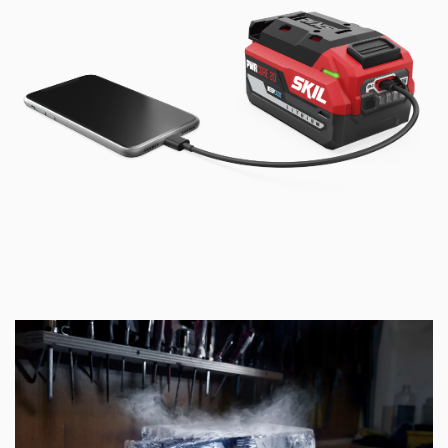
Akü seviyesi göstergesi, akünün şarj seviyesini
rahatça anlaşılacak biçimde gösterir