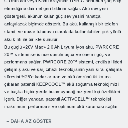
C Ürün adı veya Kodu Arayınlar, USB-C portunun şarj edip
etmediğine dair net geri bildirim sağlar. Akü seviyesi
göstergesi, akünün kalan güç seviyesini rahatça
anlaşılacak biçimde gösterir. Bu akü, kullanışlı bir telefon
standı ve duvar tutucusu olarak da kullanılabilen çok yönlü
akü kılıfı ile birlikte sunulur.
Bu güçlü «20V Max» 2,0 Ah Lityum İyon akü, PWRCORE
20™ sistemi serisinde sunulmuştur ve önemli güç ve
performans sağlar. PWRCORE 20™ sistemi, endüstri lideri
gelişmiş akü ve şarj cihazı teknolojisinin yanı sıra, çalışma
süresini %25'e kadar artıran ve akü ömrünü iki katına
çıkaran patentli KEEPCOOL™ akü soğutma teknolojimizi
ve başka hiçbir yerde bulamayacağınız yenilikçi özellikleri
içerir. Diğer yandan, patentli ACTIVCELL™ teknolojisi
maksimum performans ve optimum akü koruması sağlar.
− DAHA AZ GÖSTER