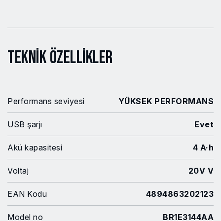
Teknik Özellikler
Performans seviyesi
YÜKSEK PERFORMANS
USB şarjı
Evet
Akü kapasitesi
4 A·h
Voltaj
20V V
EAN Kodu
4894863202123
Model no
BR1E3144AA