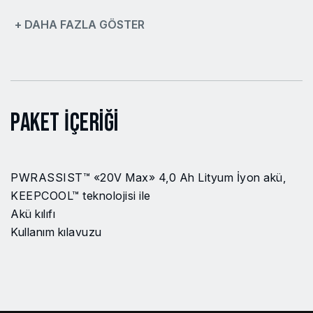
+ DAHA FAZLA GÖSTER
Güç Kaynağı
Şebeke elektriği
(kablolu)
Pil Gücü Türü
Lityum İyon
Paket İçeriği
PWRASSIST™ «20V Max» 4,0 Ah Lityum İyon akü,
KEEPCOOL™ teknolojisi ile
Akü kılıfı
Kullanım kılavuzu