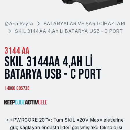
Ana Sayfa
BATARYALAR VE ŞARJ CİHAZLARI
SKIL 3144AA 4,Ah Li BATARYA USB - C PORT
3144 AA
SKIL 3144AA 4,AH LI
BATARYA USB - C PORT
14000 005738
«PWRCORE 20™»: Tüm SKIL «20V Max» aletlerine
güç sağlayan endüstri lideri gelişmiş akü teknolojisi