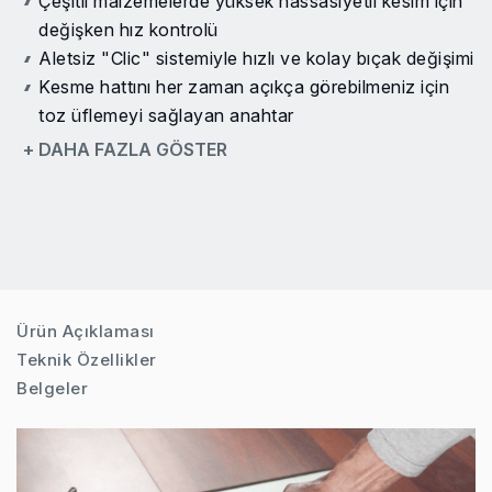
Çeşitli malzemelerde yüksek hassasiyetli kesim için
değişken hız kontrolü
Aletsiz "Clic" sistemiyle hızlı ve kolay bıçak değişimi
Kesme hattını her zaman açıkça görebilmeniz için
toz üflemeyi sağlayan anahtar
Hassas eğri kesimler için taban levhası açısı 45°'ye
+ DAHA FAZLA GÖSTER
kadar sağa/sola ayarlanabilir
Sürekli kullanım için uygun, kilitleme düğmeli, büyük
ve rahat şalter
Gerektiğinde bir vakumlu temizleyiciye bağlanmak
için adaptör içerir
Daha iyi ve rahat tutma için yumuşak kavrama
Ürün Açıklaması
Teknik Özellikler
Belgeler