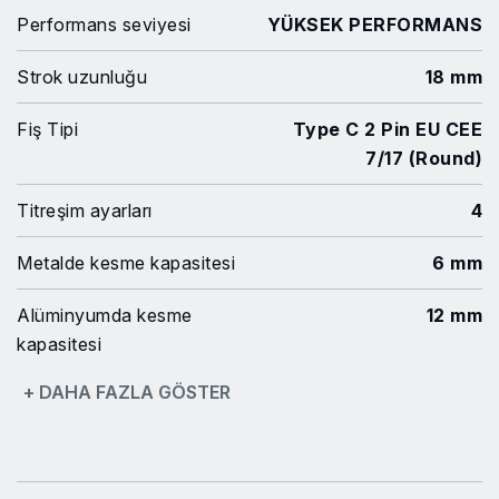
Performans seviyesi
YÜKSEK PERFORMANS
Strok uzunluğu
18 mm
Fiş Tipi
Type C 2 Pin EU CEE
7/17 (Round)
Titreşim ayarları
4
Metalde kesme kapasitesi
6 mm
Alüminyumda kesme
12 mm
kapasitesi
+ DAHA FAZLA GÖSTER
Gerilim
220-240 V / 50-60 Hz
Ahşapta kesme kapasitesi
75 mm