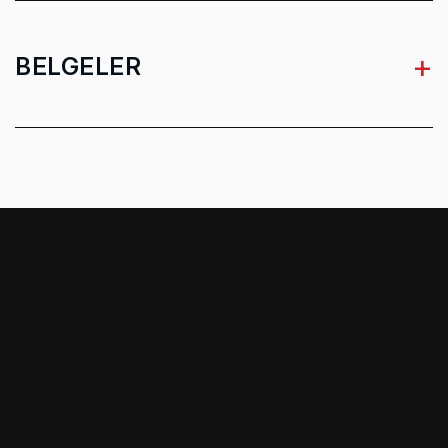
Belirsizlik gürüldü gücü (K)
5 dB
Belirsizlik titreşim (K)
1.5 m/s²
+
BELGELER
Gürültü seviyesi
95 dB
Titreşim seviyesi (metalde
5.7 m/s²
kesme)
Titreşim seviyesi (ahşapta
9.6 m/s²
kesme)