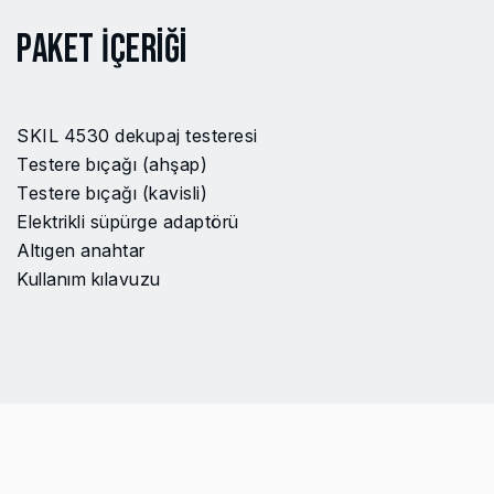
Bıçak hızı
0-3000
Paket İçeriği
Giriş
550 W
Değişken hız şalteri
Evet
SKIL 4530 dekupaj testeresi
Ürün adı veya Kodu Arayın
Hayır
Testere bıçağı (ahşap)
Testere bıçağı (kavisli)
Ürün adı veya Kodu Arayın
Hayır
Elektrikli süpürge adaptörü
Altıgen anahtar
EAN Kodu
8719643000255
Kullanım kılavuzu
Model no
SW1E4530AA
Güç Kaynağı
Şebeke elektriği
(kablolu)
Gürültü seviyesi
84 dB