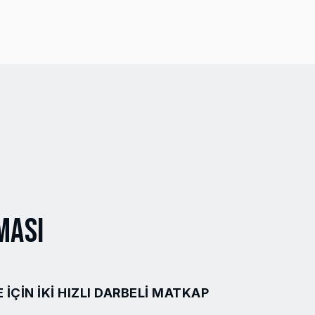
ması
 IÇIN IKI HIZLI DARBELI MATKAP