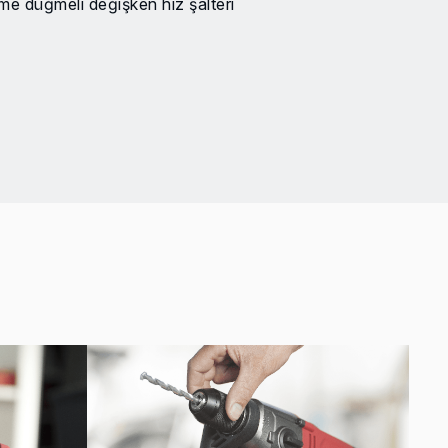
leme düğmeli değişken hız şalteri
um kontrol için yumuşak kavrama
ayca değiştirmek için ileri/geri anahtarı
için kademesiz ayarlanabilen yan sap
derinliğini önceden seçmek için kolay ayarlanan derinlik