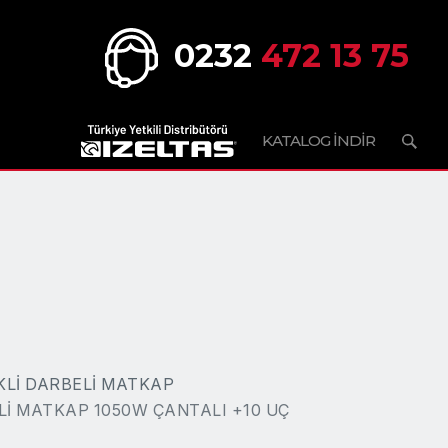
0232
472 13 75
KATALOG İNDİR
KLİ DARBELİ MATKAP
Lİ MATKAP 1050W ÇANTALI +10 UÇ