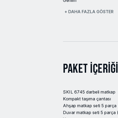
Gerilim
+ DAHA FAZLA GÖSTER
Giriş
Mandren tipi
Mandren kapasitesi
Çelikte delme kapasitesi
Ahşapta delme kapasitesi
Paket İçeriğ
Duvar delme kapasitesi
EAN Kodu
SKIL 6745 darbeli matkap
Kompakt taşıma çantası
Model no
Ahşap matkap seti 5 parça (
Güç Kaynağı
Duvar matkap seti 5 parça (