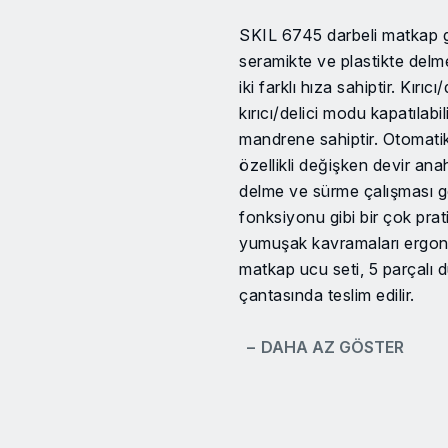
SKIL 6745 darbeli matkap 
seramikte ve plastikte delme
iki farklı hıza sahiptir. Kır
kırıcı/delici modu kapatılab
mandrene sahiptir. Otomatik
özellikli değişken devir anah
delme ve sürme çalışması ger
fonksiyonu gibi bir çok prat
yumuşak kavramaları ergono
matkap ucu seti, 5 parçalı du
çantasında teslim edilir.
− DAHA AZ GÖSTER