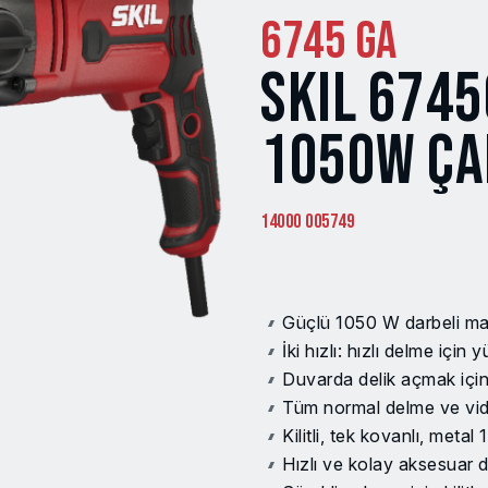
6745 GA
SKIL 674
1050W ÇA
14000 005749
Güçlü 1050 W darbeli m
İki hızlı: hızlı delme içi
Duvarda delik açmak içi
Tüm normal delme ve vida
Kilitli, tek kovanlı, met
Hızlı ve kolay aksesuar de