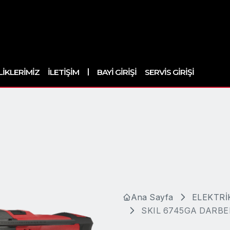
|
LIKLERIMIZ
İLETIŞIM
BAYI GIRIŞI
SERVIS GIRIŞI
Ana Sayfa
ELEKTRİ
SKIL 6745GA DARBE