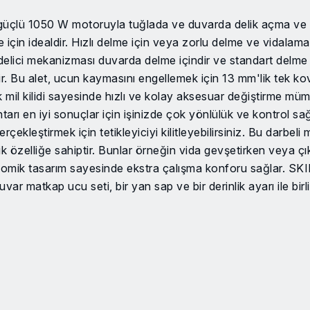
güçlü 1050 W motoruyla tuğlada ve duvarda delik açma ve 
 için idealdir. Hızlı delme için veya zorlu delme ve vidalama i
ıcı/delici mekanizması duvarda delme içindir ve standart delme
ilir. Bu alet, ucun kaymasını engellemek için 13 mm'lik tek ko
 mil kilidi sayesinde hızlı ve kolay aksesuar değiştirme mü
tarı en iyi sonuçlar için işinizde çok yönlülük ve kontrol sağl
çekleştirmek için tetikleyiciyi kilitleyebilirsiniz. Bu darbeli
ik özelliğe sahiptir. Bunlar örneğin vida gevşetirken veya çık
mik tasarım sayesinde ekstra çalışma konforu sağlar. SKI
var matkap ucu seti, bir yan sap ve bir derinlik ayarı ile bir