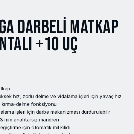
5GA DARBELİ MATKAP
NTALI +10 UÇ
atkap
n yüksek hız, zorlu delme ve vidalama işleri için yavaş hız
n kırma-delme fonksiyonu
lama işleri için darbe mekanizması durdurulabilir
al 13 mm anahtarsız mandren
ğiştirme için otomatik mil kilidi