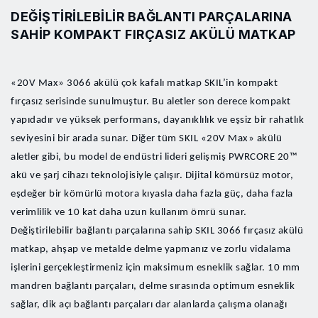
DEĞIŞTIRILEBILIR BAĞLANTI PARÇALARINA
SAHIP KOMPAKT FIRÇASIZ AKÜLÜ MATKAP
«20V Max» 3066 akülü çok kafalı matkap SKIL’in kompakt
fırçasız serisinde sunulmuştur. Bu aletler son derece kompakt
yapıdadır ve yüksek performans, dayanıklılık ve eşsiz bir rahatlık
seviyesini bir arada sunar. Diğer tüm SKIL «20V Max» akülü
aletler gibi, bu model de endüstri lideri gelişmiş PWRCORE 20™
akü ve şarj cihazı teknolojisiyle çalışır. Dijital kömürsüz motor,
eşdeğer bir kömürlü motora kıyasla daha fazla güç, daha fazla
verimlilik ve 10 kat daha uzun kullanım ömrü sunar.
Değiştirilebilir bağlantı parçalarına sahip SKIL 3066 fırçasız akülü
matkap, ahşap ve metalde delme yapmanız ve zorlu vidalama
işlerini gerçekleştirmeniz için maksimum esneklik sağlar. 10 mm
mandren bağlantı parçaları, delme sırasında optimum esneklik
sağlar, dik açı bağlantı parçaları dar alanlarda çalışma olanağı