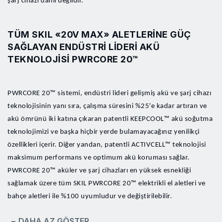
şarj cihazı dahil değildir.
TÜM SKIL «20V MAX» ALETLERINE GÜÇ
SAĞLAYAN ENDÜSTRI LIDERI AKÜ
TEKNOLOJISI PWRCORE 20™
PWRCORE 20™ sistemi, endüstri lideri gelişmiş akü ve şarj cihazı
teknolojisinin yanı sıra, çalışma süresini %25'e kadar artıran ve
akü ömrünü iki katına çıkaran patentli KEEPCOOL™ akü soğutma
teknolojimizi ve başka hiçbir yerde bulamayacağınız yenilikçi
özellikleri içerir. Diğer yandan, patentli ACTIVCELL™ teknolojisi
maksimum performans ve optimum akü koruması sağlar.
PWRCORE 20™ aküler ve şarj cihazları en yüksek esnekliği
sağlamak üzere tüm SKIL PWRCORE 20™ elektrikli el aletleri ve
bahçe aletleri ile %100 uyumludur ve değiştirilebilir.
− DAHA AZ GÖSTER