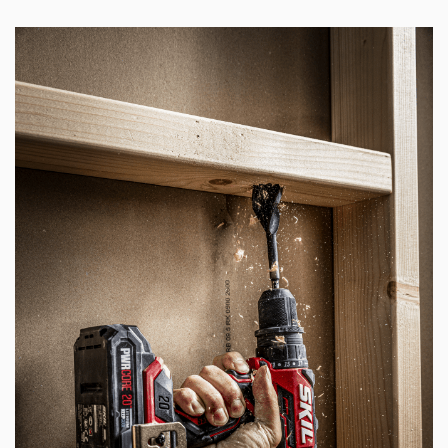
bağlantı parçaları
Baş hizasının üzerinde veya ulaşılması zor dar
alanlarda çalışmak için kompakt ve hafif tasarım
10 dakikalık kapanma fonksiyonuna sahip el feneri
modu dahil 2 modlu, gelişmiş LED projektör
İki hız: delme için yüksek hız ve torklu vidalama işleri
için yüksek tork
Hassas vidalama ve delme işlerinde tam kilitleme
konumu için 17 tork ayarı