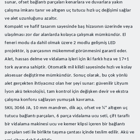
sunar, ofset bağlantı parçaları kenarlara ve duvarlara yakın
çalışma imkanı tanır ve altıgen uç tutucu hızlı uç değişimi sağlar
ve alet uzunluğunu azaltır.
Kompakt ve hafif tasarım sayesinde baş hizasının üzerinde veya
ulaşılması zor dar alanlarda kolayca çalışmak mümkündür. El
feneri modu da dahil olmak üzere 2 modlu gelişmiş LED
projektör, iş parçasının mükemmel görünmesini garanti eder.
Alet, hassas delme ve vidalama işleri için iki farklı hıza ve 17+1
tork ayarına sahiptir. Otomatik mil kilidi sayesinde hızlı ve kolay
aksesuar değiştirme mümkündür. Sonuç olarak, bu çok yönlü
alet gerçekten ihtiyacınız olan her şeyi sunar: güvenilir Lityum
İyon akü teknolojisi, tam kontrol için değişken devir ve ekstra
çalışma konforu sağlayan yumuşak kavrama.
SKIL 3066 JA, 10 mm mandren, dik açı, ofset ve ¼" altıgen uç
tutucu bağlantı parçaları,
6 parça vidalama ucu seti,
çift taraflı
bir vidalama makinesi ucu ve kemer klipsi içeren bir bağlantı
parçaları seti ile birlikte taşıma çantası içinde teslim edilir. Akü ve