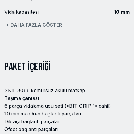
Vida kapasitesi
10 mm
+ DAHA FAZLA GÖSTER
Mandren tipi
Çıkartılabilir mandren
Akü hariç net ağırlık
0.71 kg
Gerilim
20 V Max
Paket İçeriği
Maks. sıkı bağlantı torku
60 N·m
Akü tipi
Lityum İyon
SKIL 3066 kömürsüz akülü matkap
Ürün adı veya Kodu Arayın
Hayır
Taşıma çantası
6 parça vidalama ucu seti («BIT GRIP™» dahil)
Ürün adı veya Kodu Arayın
Evet
10 mm mandren bağlantı parçaları
Dik açı bağlantı parçaları
Değişken hız şalteri
Hayır
Ofset bağlantı parçaları