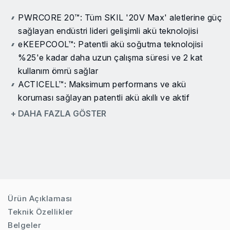
PWRCORE 20™: Tüm SKIL '20V Max' aletlerine güç
sağlayan endüstri lideri gelişimli akü teknolojisi
eKEEPCOOL™: Patentli akü soğutma teknolojisi
%25'e kadar daha uzun çalışma süresi ve 2 kat
kullanım ömrü sağlar
ACTICELL™: Maksimum performans ve akü
koruması sağlayan patentli akü akıllı ve aktif
etkileşimi
+ DAHA FAZLA GÖSTER
Dijital kömürsüz motor: Daha fazla güç, daha fazla
verimlilik ve 10 kat daha uzun kullanım ömrü
Maksimum esneklik için değiştirilebilir bağlantı
parçalarına sahip çok kafalı delme/vidalama
makinesi
Dört değiştirilebilir bağlantı parçası: 1. Mandren
Ürün Açıklaması
bağlantı parçaları, 2. Dik açılı bağlantı parçaları, 3.
Teknik Özellikler
Ofset bağlantı parçaları, 4. Altıgen (1/4") uç tutucu
Belgeler