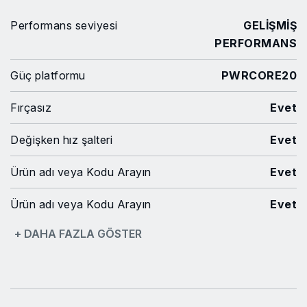
Performans seviyesi
GELİŞMİŞ
PERFORMANS
Güç platformu
PWRCORE20
Fırçasız
Evet
Değişken hız şalteri
Evet
Ürün adı veya Kodu Arayın
Evet
Ürün adı veya Kodu Arayın
Evet
+ DAHA FAZLA GÖSTER
İki mekanik hız
Hayır
Mandren kapasitesi
6.35 mm
Mandren tipi
Tek elle kullanılan