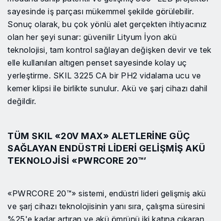
sayesinde iş parçası mükemmel şekilde görülebilir.
Sonuç olarak, bu çok yönlü alet gerçekten ihtiyacınız
olan her şeyi sunar: güvenilir Lityum İyon akü
teknolojisi, tam kontrol sağlayan değişken devir ve tek
elle kullanılan altıgen penset sayesinde kolay uç
yerleştirme. SKIL 3225 CA bir PH2 vidalama ucu ve
kemer klipsi ile birlikte sunulur. Akü ve şarj cihazı dahil
değildir.
TÜM SKIL «20V MAX» ALETLERINE GÜÇ
SAĞLAYAN ENDÜSTRI LIDERI GELIŞMIŞ AKÜ
TEKNOLOJISI «PWRCORE 20™’
«PWRCORE 20™» sistemi, endüstri lideri gelişmiş akü
ve şarj cihazı teknolojisinin yanı sıra, çalışma süresini
%25'e kadar artıran ve akü ömrünü iki katına çıkaran