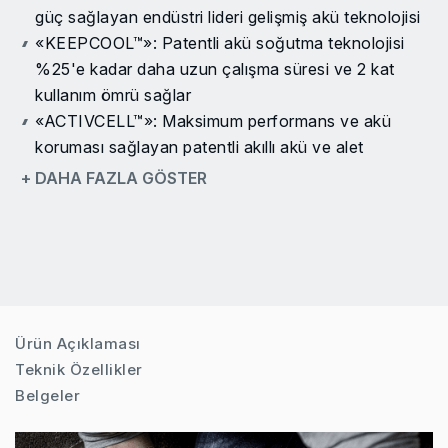
güç sağlayan endüstri lideri gelişmiş akü teknolojisi
«KEEPCOOL™»: Patentli akü soğutma teknolojisi
%25'e kadar daha uzun çalışma süresi ve 2 kat
kullanım ömrü sağlar
«ACTIVCELL™»: Maksimum performans ve akü
koruması sağlayan patentli akıllı akü ve alet
etkileşimi
+ DAHA FAZLA GÖSTER
Dijital kömürsüz motor: Daha fazla güç, daha fazla
verimlilik ve 10 kat daha uzun kullanım ömrü
Baş hizasının üzerinde veya ulaşılması zor dar
alanlarda çalışmak için kompakt ve hafif tasarım
10 dakikalık kapanma fonksiyonuna sahip el feneri
modu dahil 2 modlu, 360° gelişmiş LED projektör
Ürün Açıklaması
3 hız / tork ayarı, çok çeşitli uygulamalar için hız ve
Teknik Özellikler
güç üzerinde üstün kontrol sağlar
Belgeler
Kontrol modu, düşük hızda başlar ve uygulamaya
bağlı olarak daha yüksek hıza / torka ulaşır