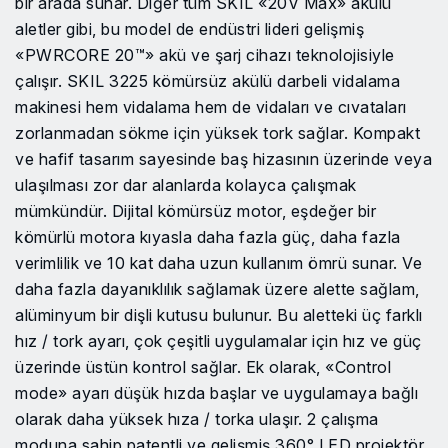
bir arada sunar. Diğer tüm SKIL «20V Max» akülü
aletler gibi, bu model de endüstri lideri gelişmiş
«PWRCORE 20™» akü ve şarj cihazı teknolojisiyle
çalışır. SKIL 3225 kömürsüz akülü darbeli vidalama
makinesi hem vidalama hem de vidaları ve cıvataları
zorlanmadan sökme için yüksek tork sağlar. Kompakt
ve hafif tasarım sayesinde baş hizasının üzerinde veya
ulaşılması zor dar alanlarda kolayca çalışmak
mümkündür. Dijital kömürsüz motor, eşdeğer bir
kömürlü motora kıyasla daha fazla güç, daha fazla
verimlilik ve 10 kat daha uzun kullanım ömrü sunar. Ve
daha fazla dayanıklılık sağlamak üzere alette sağlam,
alüminyum bir dişli kutusu bulunur. Bu aletteki üç farklı
hız / tork ayarı, çok çeşitli uygulamalar için hız ve güç
üzerinde üstün kontrol sağlar. Ek olarak, «Control
mode» ayarı düşük hızda başlar ve uygulamaya bağlı
olarak daha yüksek hıza / torka ulaşır. 2 çalışma
moduna sahip patentli ve gelişmiş 360° LED projektör