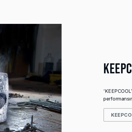
KEEP
‘KEEPCOOL™’ 
performansını 
KEEPCO