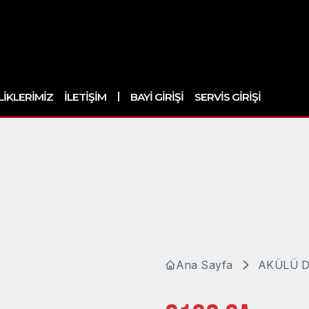
|
LIKLERIMIZ
İLETIŞIM
BAYI GIRIŞI
SERVIS GIRIŞI
Ana Sayfa
AKÜLÜ D