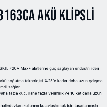
3163CA AKÜ KLİPSLİ
L «20V Max» aletlerine güç sağlayan endüstri lideri
akü soğutma teknolojisi %25'e kadar daha uzun çalışma
ömrü sağlar
Daha fazla güç, daha fazla verimlilik ve 10 kat daha uzun
halindeyken kullanımı kolaylaştırmak için tasarlanmıştır