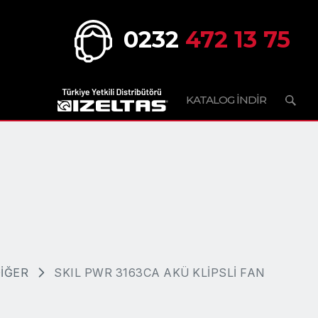
0232
472 13 75
KATALOG İNDİR
İĞER
SKIL PWR 3163CA AKÜ KLİPSLİ FAN