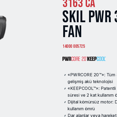
3163 CA
SKIL PWR 
FAN
14000 005725
«PWRCORE 20™»: Tüm SKI
gelişmiş akü teknolojisi
«KEEPCOOL™»: Patentli 
süresi ve 2 kat kullanım 
Dijital kömürsüz motor: 
kullanım ömrü
Dar alanlar veya hareket 