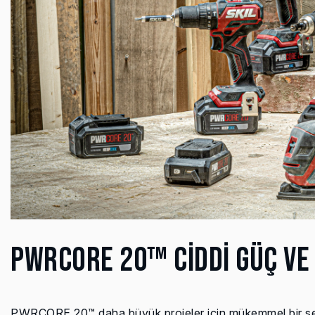
PWRCORE 20™ CİDDİ GÜÇ VE
PWRCORE 20™ daha büyük projeler için mükemmel bir seçim