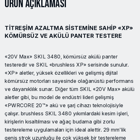
Ürün Açıklaması
TITREŞIM AZALTMA SISTEMINE SAHIP «XP»
KÖMÜRSÜZ VE AKÜLÜ PANTER TESTERE
«20V Max» SKIL 3480, kömürsüz akülü panter
testeredir ve SKIL «brushless XP» serisinde sunulur.
«XP» aletler, yüksek özellikleri ve gelişmiş dijital
kömürsüz motorları sayesinde olağanüstü performans
ve dayanıklılık sunar. Diğer tüm SKIL «20V Max» akülü
aletler gibi, bu model de endüstri lideri gelişmiş
«PWRCORE 20™» akü ve şarj cihazı teknolojisiyle
çalışır. brushless SKIL 3480 yıkımlardaki kesim işleri,
kirişlerin kısaltılması ve ağaç budama gibi zorlu
testereleme uygulamaları için ideal alettir. 29 mm'lik
geniş strok uzunluğu ile çok yüksek bir testereleme