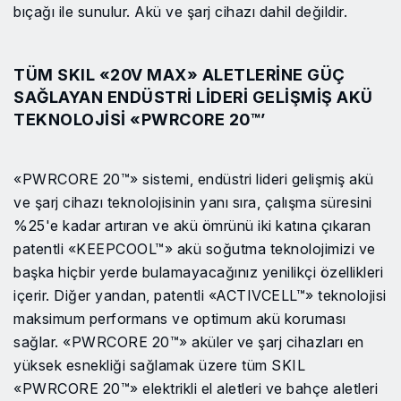
bıçağı ile sunulur. Akü ve şarj cihazı dahil değildir.
TÜM SKIL «20V MAX» ALETLERINE GÜÇ
SAĞLAYAN ENDÜSTRI LIDERI GELIŞMIŞ AKÜ
TEKNOLOJISI «PWRCORE 20™’
«PWRCORE 20™» sistemi, endüstri lideri gelişmiş akü
ve şarj cihazı teknolojisinin yanı sıra, çalışma süresini
%25'e kadar artıran ve akü ömrünü iki katına çıkaran
patentli «KEEPCOOL™» akü soğutma teknolojimizi ve
başka hiçbir yerde bulamayacağınız yenilikçi özellikleri
içerir. Diğer yandan, patentli «ACTIVCELL™» teknolojisi
maksimum performans ve optimum akü koruması
sağlar. «PWRCORE 20™» aküler ve şarj cihazları en
yüksek esnekliği sağlamak üzere tüm SKIL
«PWRCORE 20™» elektrikli el aletleri ve bahçe aletleri