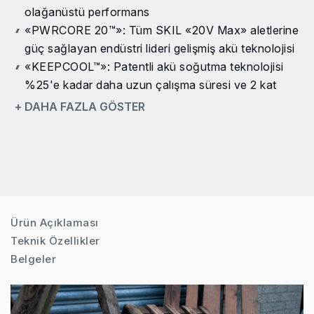
olağanüstü performans
«PWRCORE 20™»: Tüm SKIL «20V Max» aletlerine
güç sağlayan endüstri lideri gelişmiş akü teknolojisi
«KEEPCOOL™»: Patentli akü soğutma teknolojisi
%25'e kadar daha uzun çalışma süresi ve 2 kat
kullanım ömrü sağlar
+ DAHA FAZLA GÖSTER
«ACTIVCELL™»: Maksimum performans ve akü
koruması sağlayan patentli akıllı akü ve alet
etkileşimi
Dijital kömürsüz motor: Daha fazla güç, daha fazla
verimlilik ve 10 kat daha uzun kullanım ömrü
Daha hızlı kesme sonuçları için titreşimli çalışma
Ürün Açıklaması
Çeşitli malzemelerde optimum kesme sonuçları için
Teknik Özellikler
değişken hız kontrolü
Belgeler
Aletsiz «Clic» sistemiyle hızlı ve kolay bıçak
değişimi
Düşük titreşim için karşı ağırlık dengeleme sistemi