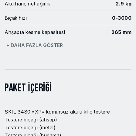
Akü hariç net ağırlık
2.9 kg
Bıçak hızı
0-3000
Ahşapta kesme kapasitesi
265 mm
+ DAHA FAZLA GÖSTER
Strok uzunluğu
29 mm
Alüminyumda kesme
40 mm
kapasitesi
Metalde kesme kapasitesi
30 mm
Paket İçeriği
Metal borularda kesme
130 mm
kapasitesi
SKIL 3480 «XP» kömürsüz akülü kılıç testere
Güç platformu
PWRCORE20
Testere bıçağı (ahşap)
Testere bıçağı (metal)
Fırçasız
Evet
Testere bıçağı (budama)