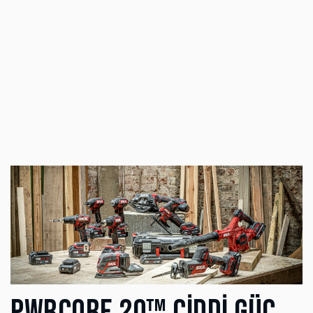
PWRCORE 20™ CİDDİ GÜÇ