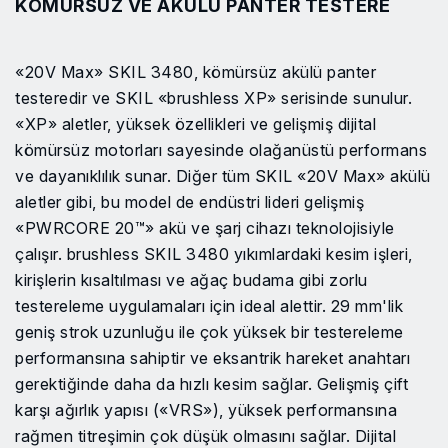
KÖMÜRSÜZ VE AKÜLÜ PANTER TESTERE
«20V Max» SKIL 3480, kömürsüz akülü panter
testeredir ve SKIL «brushless XP» serisinde sunulur.
«XP» aletler, yüksek özellikleri ve gelişmiş dijital
kömürsüz motorları sayesinde olağanüstü performans
ve dayanıklılık sunar. Diğer tüm SKIL «20V Max» akülü
aletler gibi, bu model de endüstri lideri gelişmiş
«PWRCORE 20™» akü ve şarj cihazı teknolojisiyle
çalışır. brushless SKIL 3480 yıkımlardaki kesim işleri,
kirişlerin kısaltılması ve ağaç budama gibi zorlu
testereleme uygulamaları için ideal alettir. 29 mm'lik
geniş strok uzunluğu ile çok yüksek bir testereleme
performansına sahiptir ve eksantrik hareket anahtarı
gerektiğinde daha da hızlı kesim sağlar. Gelişmiş çift
karşı ağırlık yapısı («VRS»), yüksek performansına
rağmen titreşimin çok düşük olmasını sağlar. Dijital