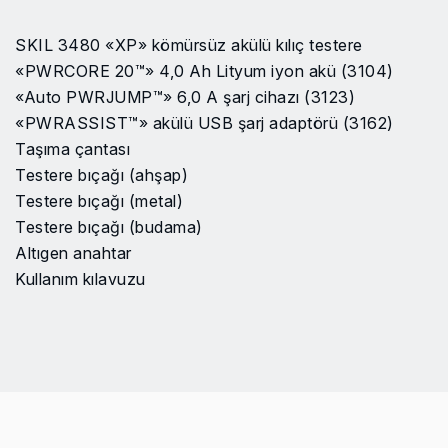
Bıçak hızı
0-3000
SKIL 3480 «XP» kömürsüz akülü kılıç testere
Ahşapta kesme kapasitesi
265 mm
«PWRCORE 20™» 4,0 Ah Lityum iyon akü (3104)
«Auto PWRJUMP™» 6,0 A şarj cihazı (3123)
Strok uzunluğu
29 mm
«PWRASSIST™» akülü USB şarj adaptörü (3162)
Taşıma çantası
Alüminyumda kesme
40 mm
Testere bıçağı (ahşap)
kapasitesi
Testere bıçağı (metal)
Testere bıçağı (budama)
Metalde kesme kapasitesi
30 mm
Altıgen anahtar
Metal borularda kesme
Kullanım kılavuzu
130 mm
kapasitesi
Güç platformu
PWRCORE20
Fırçasız
Evet
EAN Kodu
4894863200556