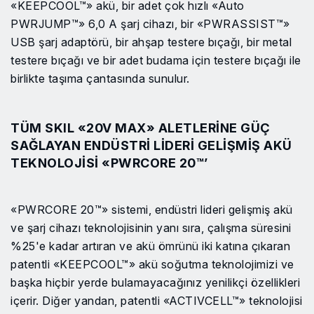
«KEEPCOOL™» akü, bir adet çok hızlı «Auto
PWRJUMP™» 6,0 A şarj cihazı, bir «PWRASSIST™»
USB şarj adaptörü, bir ahşap testere bıçağı, bir metal
testere bıçağı ve bir adet budama için testere bıçağı ile
birlikte taşıma çantasında sunulur.
TÜM SKIL «20V MAX» ALETLERINE GÜÇ
SAĞLAYAN ENDÜSTRI LIDERI GELIŞMIŞ AKÜ
TEKNOLOJISI «PWRCORE 20™’
«PWRCORE 20™» sistemi, endüstri lideri gelişmiş akü
ve şarj cihazı teknolojisinin yanı sıra, çalışma süresini
%25'e kadar artıran ve akü ömrünü iki katına çıkaran
patentli «KEEPCOOL™» akü soğutma teknolojimizi ve
başka hiçbir yerde bulamayacağınız yenilikçi özellikleri
içerir. Diğer yandan, patentli «ACTIVCELL™» teknolojisi