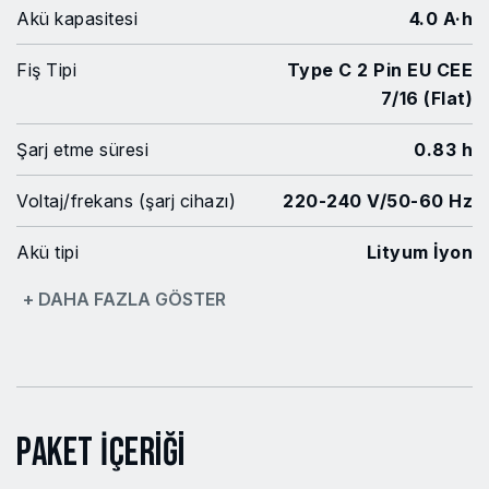
Akü kapasitesi
4.0 A·h
Fiş Tipi
Type C 2 Pin EU CEE
7/16 (Flat)
Şarj etme süresi
0.83 h
Voltaj/frekans (şarj cihazı)
220-240 V/50-60 Hz
Akü tipi
Lityum İyon
+ DAHA FAZLA GÖSTER
Gerilim
20 V Max
Şarj akımı
6 A
Akü sayısı
1
Paket İçeriği
Akü hariç net ağırlık
2.9 kg