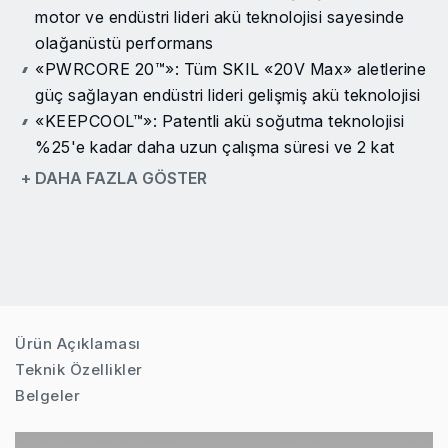
motor ve endüstri lideri akü teknolojisi sayesinde
olağanüstü performans
«PWRCORE 20™»: Tüm SKIL «20V Max» aletlerine
güç sağlayan endüstri lideri gelişmiş akü teknolojisi
«KEEPCOOL™»: Patentli akü soğutma teknolojisi
%25'e kadar daha uzun çalışma süresi ve 2 kat
kullanım ömrü sağlar
+ DAHA FAZLA GÖSTER
«ACTIVCELL™»: Maksimum performans ve akü
koruması sağlayan patentli akıllı akü ve alet
etkileşimi
«PWRASSIST™»: USB adaptörü, hareket
halindeyken mobil cihazların şarj edilmesini sağlar
Otomatik «PWRJUMP™»: İlk 5 dakikada %0'dan
Ürün Açıklaması
%15'e kadar şarj olur (4.0 Ah akü / 50 dakikada
Teknik Özellikler
%100.)
Belgeler
Dijital kömürsüz motor: Daha fazla güç, daha fazla
verimlilik ve 10 kat daha uzun kullanım ömrü