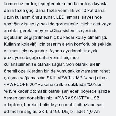
kömürsüz motor, eşdeğer bir kömürlü motora kıyasla
daha fazla güç, daha fazla verimlilik ve 10 kat daha
uzun kullanım ömrü sunar. LED lambası sayesinde
yaptığınız işi en iyi şekilde görürsünüz. Hiçbir alet veya
anahtar gerektirmeyen «Clic» sistemi sayesinde
bıçakların değiştirilmesi hiç bu kadar kolay olmamıştı.
Kullanım kolaylığı için tasarım aletin konforlu bir şekilde
asılması için uygundur. Ayrıca ayarlanabilir ayak
pozisyonu bıçağı daha verimli biçimde
kullanabilmenize olanak sağlar. Son olarak, aletin
önemli özelliklerden biri de yumuşak kavramanın rahat
çalışma sağlamasıdır. SKIL «PWRJUMP™» şarj cihazı
«PWRCORE 20™» akünüzü ilk 5 dakikada %0'dan
%15'e kadar otomatik olarak şarj eder, böylece işinize
hemen geri dönebilirsiniz. «PWRASSIST™» USB
adaptörü, hareket halindeyken mobil cihazların şarj
edilmesini sağlar. SKIL 3480 DB, bir adet 4,0 Ah