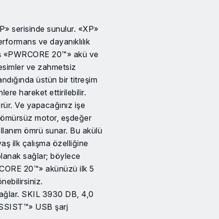
P» serisinde sunulur. «XP»
erformans ve dayanıklılık
işmiş «PWRCORE 20™» akü ve
 kesimler ve zahmetsiz
ndığında üstün bir titreşim
re hareket ettirilebilir.
ürür. Ve yapacağınız işe
l kömürsüz motor, eşdeğer
ullanım ömrü sunar. Bu akülü
ş ilk çalışma özelliğine
olanak sağlar; böylece
WRCORE 20™» akünüzü ilk 5
ebilirsiniz.
ağlar. SKIL 3930 DB, 4,0
ASSIST™» USB şarj