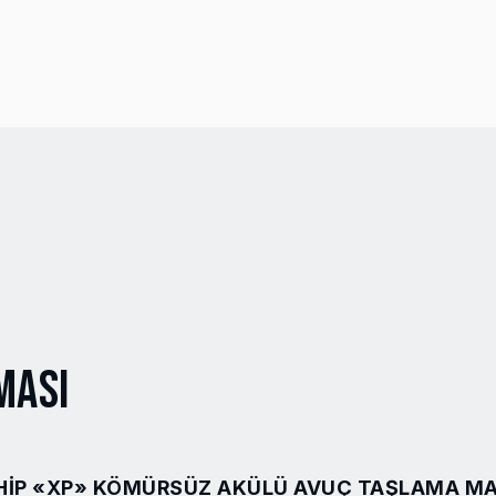
ması
HIP «XP» KÖMÜRSÜZ AKÜLÜ AVUÇ TAŞLAMA MA