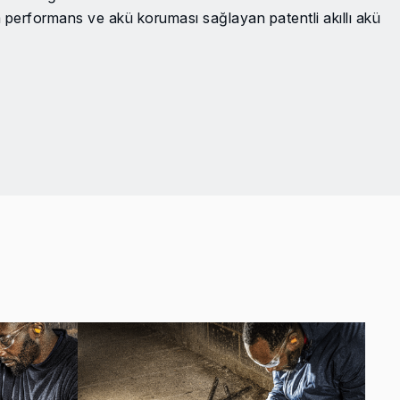
rformans ve akü koruması sağlayan patentli akıllı akü
ü, hareket halindeyken mobil cihazların şarj
5 dakikada %0'dan %15'e kadar şarj olur (4,0 Ah akü /
Daha fazla güç, daha fazla verimlilik ve 10 kat daha uzun
k koruması
an bir akü bağlandığında, yeniden başlatma koruması
çalışmamasını sağlar
imum hıza kadar kademeli hızlanma için yavaş ilk