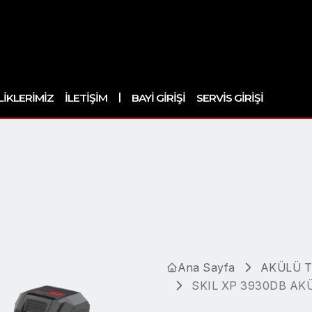
|
LIKLERIMIZ
İLETIŞIM
BAYI GIRIŞI
SERVIS GIRIŞI
Ana Sayfa
AKÜLÜ 
SKIL XP 3930DB AK