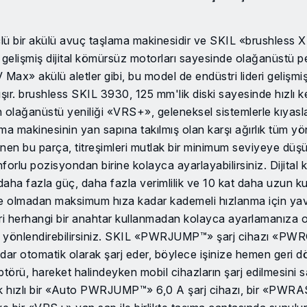
bir akülü avuç taşlama makinesidir ve SKIL «brushless X
ve gelişmiş dijital kömürsüz motorları sayesinde olağanüstü p
 Max» akülü aletler gibi, bu model de endüstri lideri gel
alışır. brushless SKIL 3930, 125 mm'lik diski sayesinde hızlı
in olağanüstü yeniliği «VRS+», geleneksel sistemlerle kıyasla
a makinesinin yan sapına takılmış olan karşı ağırlık tüm yönle
inen bu parça, titreşimleri mutlak bir minimum seviyeye düş
nforlu pozisyondan birine kolayca ayarlayabilirsiniz. Dijita
daha fazla güç, daha fazla verimlilik ve 10 kat daha uzun k
e olmadan maksimum hıza kadar kademeli hızlanma için yava
iperi herhangi bir anahtar kullanmadan kolayca ayarlamanıza 
arafa yönlendirebilirsiniz. SKIL «PWRJUMP™» şarj cihazı «P
 otomatik olarak şarj eder, böylece işinize hemen geri dön
, hareket halindeyken mobil cihazların şarj edilmesini s
hızlı bir «Auto PWRJUMP™» 6,0 A şarj cihazı, bir «PWR