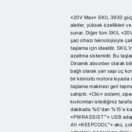
«20V Max» SKIL 3930 güçlü 
aletler, yüksek özellikleri 
sunar. Diğer tüm SKIL «20V
şarj cihazı teknolojisiyle ç
taşlama için idealdir. SKIL'
azaltma sistemidir. Bu taşlam
Dinamik absorber olarak bil
bağlı olarak yan sapı üç ko
bir kömürlü motora kıyasla 
taşlama makinesi geri tepm
sahiptir. «Clic» sistemi, s
kıvılcımları istediğiniz t
dakikada %0'dan %15'e kadar
«PWRASSIST™» USB adaptörü
Ah «KEEPCOOL™» akü, çok 