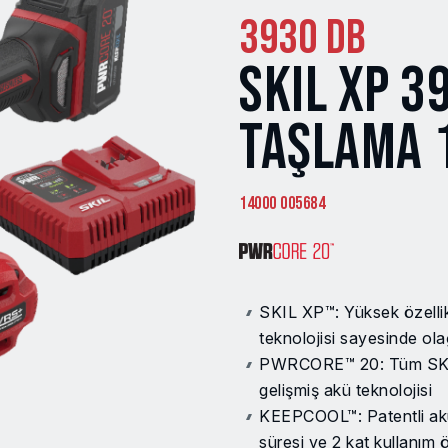
3930 DB
SKIL XP 3
TAŞLAMA 
14000 005684
SKIL XP™: Yüksek özellik
teknolojisi sayesinde o
PWRCORE™ 20: Tüm SKIL 2
gelişmiş akü teknolojisi
KEEPCOOL™: Patentli akü
süresi ve 2 kat kullanım 