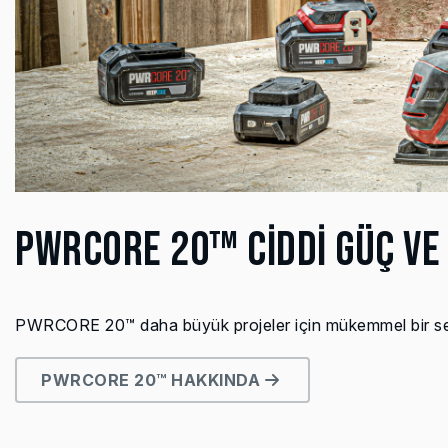
PWRCORE 20™ CİDDİ GÜÇ VE
PWRCORE 20™ daha büyük projeler için mükemmel bir seçim
PWRCORE 20™ HAKKINDA