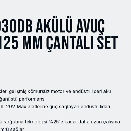
930DB AKÜLÜ AVUÇ
125 MM ÇANTALI SET
ler, gelişmiş kömürsüz motor ve endüstri lideri akü
lağanüstü performans
0V Max aletlerine güç sağlayan endüstri lideri
 soğutma teknolojisi %25'e kadar daha uzun çalışma
ömrü sağlar