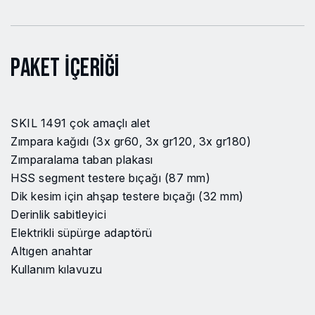
Titreşim açısı sol/sağ
1.4 °
Gürültü seviyesi
86.5 dB
Paket İçeriği
Belirsizlik gürüldü gücü (K)
3 dB
Belirsizlik titreşim (K)
1.5 m/s²
SKIL 1491 çok amaçlı alet
Gürültü seviyesi
97.5 dB
Zımpara kağıdı (3x gr60, 3x gr120, 3x gr180)
Zımparalama taban plakası
Titreşim seviyesi
3.4 m/s²
HSS segment testere bıçağı (87 mm)
(zımparalama)
Dik kesim için ahşap testere bıçağı (32 mm)
Derinlik sabitleyici
Elektrikli süpürge adaptörü
Altıgen anahtar
Kullanım kılavuzu