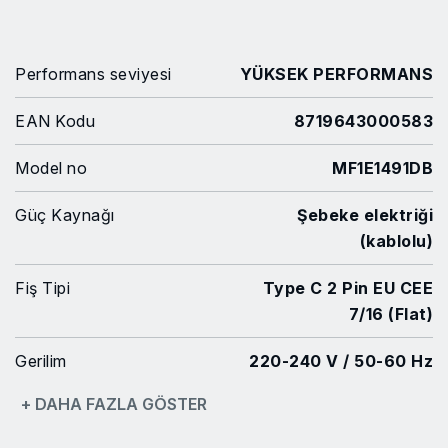
Performans seviyesi
YÜKSEK PERFORMANS
EAN Kodu
8719643000583
Model no
MF1E1491DB
Güç Kaynağı
Şebeke elektriği
(kablolu)
Fiş Tipi
Type C 2 Pin EU CEE
7/16 (Flat)
Gerilim
220-240 V / 50-60 Hz
+ DAHA FAZLA GÖSTER
Giriş
300 W