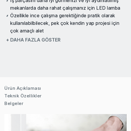
İş parçasını daha iyi görmenizi ve iyi aydınlatılmış
mekanlarda daha rahat çalışmanız için LED lamba
Özellikle ince çalışma gerektiğinde pratik olarak
kullanılabilbilecek, pek çok kendin yap projesi için
çok amaçlı alet
Universal aksesuar sistemi sayesinde «Starlock»
+ DAHA FAZLA GÖSTER
temel modelleri ve «OIS» aksesuarlarından oluşan
geniş bir ürün yelpazesiyle kullanılabilir
Tam kontrol için kademesiz olarak ayarlanabilen
değişken devir
Tozsuz zımparalama için vakumlu temizleyici
adaptörü dahil
Ürün Açıklaması
Optimum konfor ve kontrol için ergonomik tasarım
Teknik Özellikler
ve yumuşak kavrama
Belgeler
Hassas testere ve kesim için değişken derinliğe
sahip derinlik durdurucu (0-60 mm) alttaki
malzemenin zarar görmesini ve aksesuarların çabuk
aşınmasını engeller