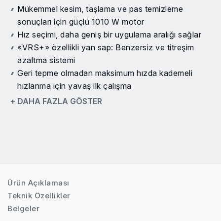
Mükemmel kesim, taşlama ve pas temizleme
sonuçları için güçlü 1010 W motor
Hız seçimi, daha geniş bir uygulama aralığı sağlar
«VRS+» özellikli yan sap: Benzersiz ve titreşim
azaltma sistemi
Geri tepme olmadan maksimum hızda kademeli
hızlanma için yavaş ilk çalışma
Motoru koruyan aşırı yük koruması
+ DAHA FAZLA GÖSTER
Sabit güç elektroniği çok yüksek yüklerde bile
verimlilik sağlar
Yeniden çalışma koruması sayesinde elektrik
kesintileri sonrası aletin otomatik olarak yeniden
çalışması engellenir
Tüm uygulamalarda optimum kavrama için üç farklı
Ürün Açıklaması
tutamak pozisyonu
Teknik Özellikler
«Clic» sistemli güvenlik siperi, saniyeler içinde her
Belgeler
çalışma durumuna uygun olarak ayarlanabilir