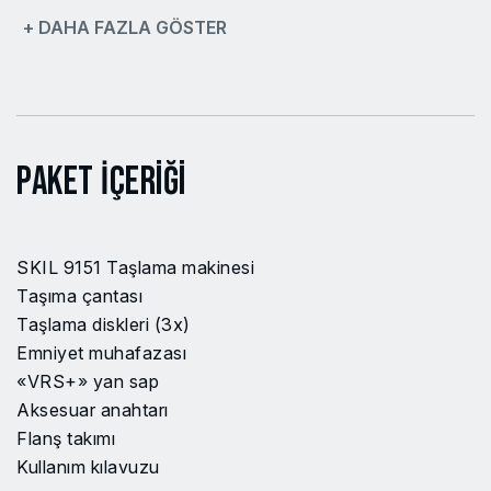
+ DAHA FAZLA GÖSTER
Mil dişi
M14
İnce arka kol
Hayır
EAN Kodu
8719643003904
Paket İçeriği
Model no
AG1E9151GB
Mil Çapı
22 mm
SKIL 9151 Taşlama makinesi
Güç Kaynağı
Şebeke elektriği
Taşıma çantası
(kablolu)
Taşlama diskleri (3x)
Emniyet muhafazası
Gürültü seviyesi
85.9 dB
«VRS+» yan sap
Aksesuar anahtarı
Gürültü seviyesi
96.9 dB
Flanş takımı
Kullanım kılavuzu
Belirsizlik (K)
3.0 dB