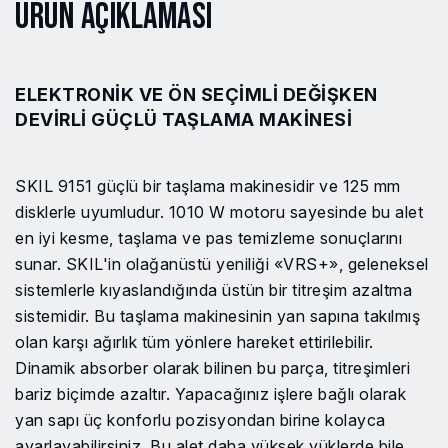
Ürün Açıklaması
ELEKTRONIK VE ÖN SEÇIMLI DEĞIŞKEN
DEVIRLI GÜÇLÜ TAŞLAMA MAKINESI
SKIL 9151 güçlü bir taşlama makinesidir ve 125 mm
disklerle uyumludur. 1010 W motoru sayesinde bu alet
en iyi kesme, taşlama ve pas temizleme sonuçlarını
sunar. SKIL'in olağanüstü yeniliği «VRS+», geleneksel
sistemlerle kıyaslandığında üstün bir titreşim azaltma
sistemidir. Bu taşlama makinesinin yan sapına takılmış
olan karşı ağırlık tüm yönlere hareket ettirilebilir.
Dinamik absorber olarak bilinen bu parça, titreşimleri
bariz biçimde azaltır. Yapacağınız işlere bağlı olarak
yan sapı üç konforlu pozisyondan birine kolayca
ayarlayabilirsiniz. Bu alet daha yüksek yüklerde bile