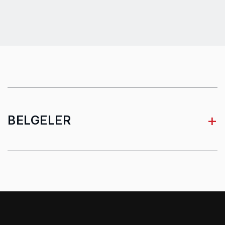
Belirsizlik titreşim (K)
1.5 m/s²
Titreşim seviyesi (yüzey
7.5 m/s²
taşlama)
Titreşim seviyesi (disk
6.2 m/s²
zımparalama)
+
BELGELER