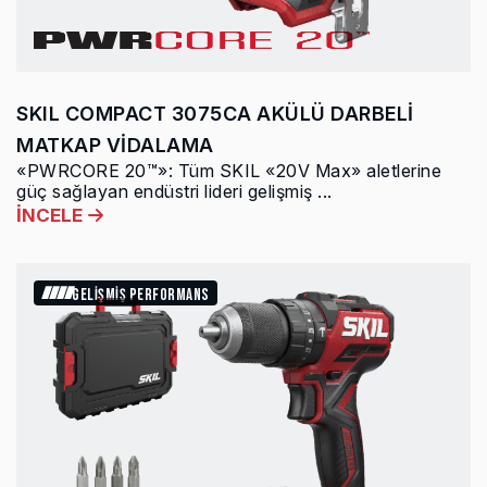
SKIL COMPACT 3075CA AKÜLÜ DARBELİ
MATKAP VİDALAMA
«PWRCORE 20™»: Tüm SKIL «20V Max» aletlerine
güç sağlayan endüstri lideri gelişmiş ...
İNCELE
GELİŞMİŞ PERFORMANS