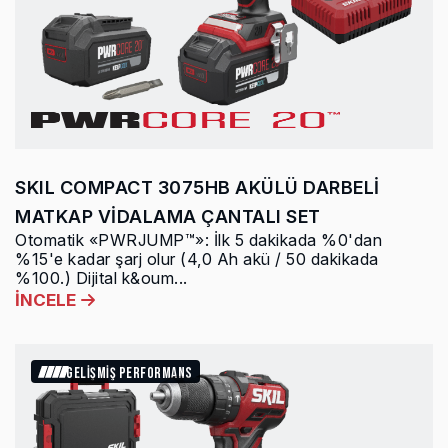
SKIL COMPACT 3075HB AKÜLÜ DARBELİ
MATKAP VİDALAMA ÇANTALI SET
Otomatik «PWRJUMP™»: İlk 5 dakikada %0'dan
%15'e kadar şarj olur (4,0 Ah akü / 50 dakikada
%100.) Dijital k&oum...
İNCELE
GELİŞMİŞ PERFORMANS