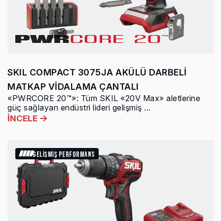
SKIL COMPACT 3075JA AKÜLÜ DARBELİ
MATKAP VİDALAMA ÇANTALI
«PWRCORE 20™»: Tüm SKIL «20V Max» aletlerine
güç sağlayan endüstri lideri gelişmiş ...
İNCELE
GELİŞMİŞ PERFORMANS